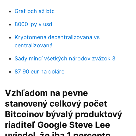
Graf bch až btc
8000 jpy v usd
Kryptomena decentralizovaná vs
centralizovaná
Sady mincí všetkých národov zväzok 3
87 90 eur na doláre
Vzhľadom na pevne
stanovený celkový počet
Bitcoinov bývalý produktový
riaditeľ Google Steve Lee
uviedol, že iba 1 percento