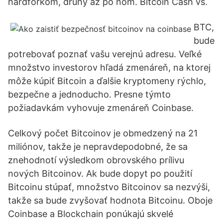
hardforkom, druhý až po ňom. Bitcoin Cash vs.
BTC,
bude
potrebovať poznať vašu verejnú adresu. Veľké
množstvo investorov hľadá zmenáreň, na ktorej
môže kúpiť Bitcoin a ďalšie kryptomeny rýchlo,
bezpečne a jednoducho. Presne týmto
požiadavkám vyhovuje zmenáreň Coinbase.
Celkový počet Bitcoinov je obmedzený na 21
miliónov, takže je nepravdepodobné, že sa
znehodnotí výsledkom obrovského prílivu
nových Bitcoinov. Ak bude dopyt po použití
Bitcoinu stúpať, množstvo Bitcoinov sa nezvýši,
takže sa bude zvyšovať hodnota Bitcoinu. Oboje
Coinbase a Blockchain ponúkajú skvelé