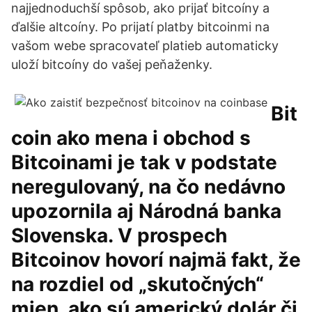
najjednoduchší spôsob, ako prijať bitcoíny a
ďalšie altcoíny. Po prijatí platby bitcoinmi na
vašom webe spracovateľ platieb automaticky
uloží bitcoíny do vašej peňaženky.
Bit
coin ako mena i obchod s
Bitcoinami je tak v podstate
neregulovaný, na čo nedávno
upozornila aj Národná banka
Slovenska. V prospech
Bitcoinov hovorí najmä fakt, že
na rozdiel od „skutočných“
mien, ako sú americký dolár či