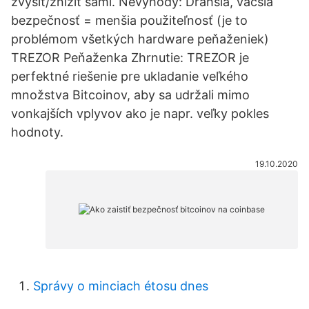
zvýšiť/znížiť sami. Nevýhody: Drahšia, väčšia
bezpečnosť = menšia použiteľnosť (je to
problémom všetkých hardware peňaženiek)
TREZOR Peňaženka Zhrnutie: TREZOR je
perfektné riešenie pre ukladanie veľkého
množstva Bitcoinov, aby sa udržali mimo
vonkajších vplyvov ako je napr. veľky pokles
hodnoty.
19.10.2020
Správy o minciach étosu dnes