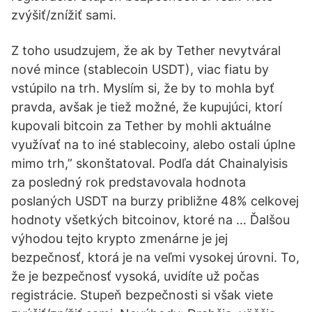
zvýšiť/znížiť sami.
Z toho usudzujem, že ak by Tether nevytváral
nové mince (stablecoin USDT), viac fiatu by
vstúpilo na trh. Myslím si, že by to mohla byť
pravda, avšak je tiež možné, že kupujúci, ktorí
kupovali bitcoin za Tether by mohli aktuálne
využívať na to iné stablecoiny, alebo ostali úplne
mimo trh,” skonštatoval. Podľa dát Chainalyisis
za posledný rok predstavovala hodnota
poslaných USDT na burzy približne 48% celkovej
hodnoty všetkých bitcoinov, ktoré na … Ďalšou
výhodou tejto krypto zmenárne je jej
bezpečnosť, ktorá je na veľmi vysokej úrovni. To,
že je bezpečnosť vysoká, uvidíte už počas
registrácie. Stupeň bezpečnosti si však viete