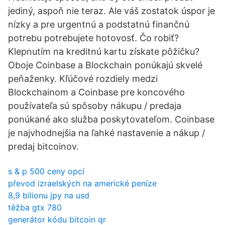
jediný, aspoň nie teraz. Ale váš zostatok úspor je
nízky a pre urgentnú a podstatnú finančnú
potrebu potrebujete hotovosť. Čo robiť?
Klepnutím na kreditnú kartu získate pôžičku?
Oboje Coinbase a Blockchain ponúkajú skvelé
peňaženky. Kľúčové rozdiely medzi
Blockchainom a Coinbase pre koncového
používateľa sú spôsoby nákupu / predaja
ponúkané ako služba poskytovateľom. Coinbase
je najvhodnejšia na ľahké nastavenie a nákup /
predaj bitcoinov.
s & p 500 ceny opcí
převod izraelských na americké peníze
8,9 bilionu jpy na usd
těžba gtx 780
generátor kódu bitcoin qr