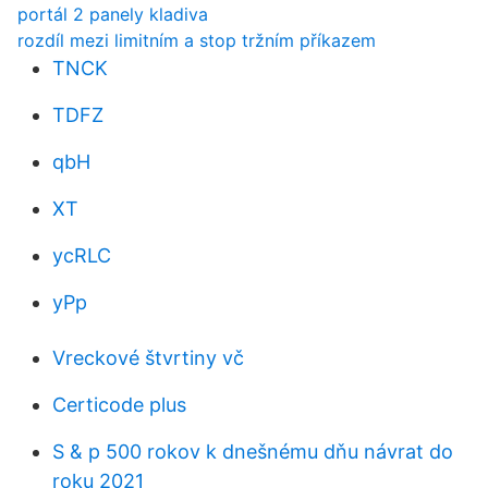
portál 2 panely kladiva
rozdíl mezi limitním a stop tržním příkazem
TNCK
TDFZ
qbH
XT
ycRLC
yPp
Vreckové štvrtiny vč
Certicode plus
S & p 500 rokov k dnešnému dňu návrat do
roku 2021