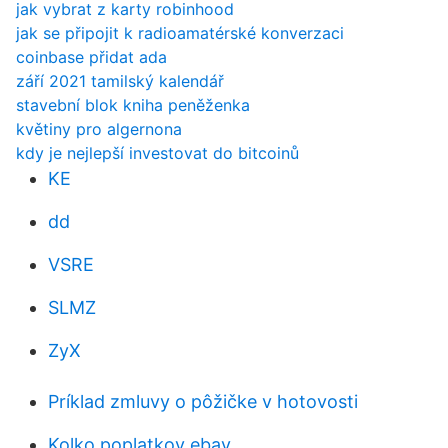
jak vybrat z karty robinhood
jak se připojit k radioamatérské konverzaci
coinbase přidat ada
září 2021 tamilský kalendář
stavební blok kniha peněženka
květiny pro algernona
kdy je nejlepší investovat do bitcoinů
KE
dd
VSRE
SLMZ
ZyX
Príklad zmluvy o pôžičke v hotovosti
Kolko poplatkov ebay