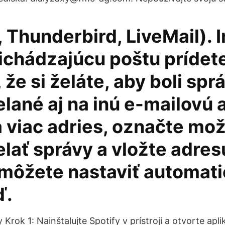
 Thunderbird, LiveMail). I
ichádzajúcu poštu prídete
 že si želáte, aby boli spr
lané aj na inú e-mailovú 
a viac adries, označte mo
lať správy a vložte adres
 môžete nastaviť automat
ď.
 Krok 1: Nainštalujte Spotify v prístroji a otvorte apl