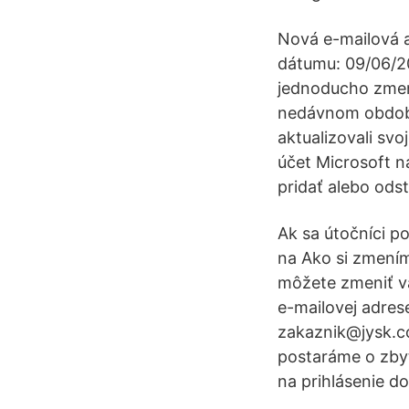
Nová e-mailová a
dátumu: 09/06/20
jednoducho zmeniť
nedávnom období 
aktualizovali sv
účet Microsoft na
pridať alebo odst
Ak sa útočníci p
na Ako si zmením
môžete zmeniť va
e-mailovej adrese
zakaznik@jysk.co
postaráme o zbyt
na prihlásenie do