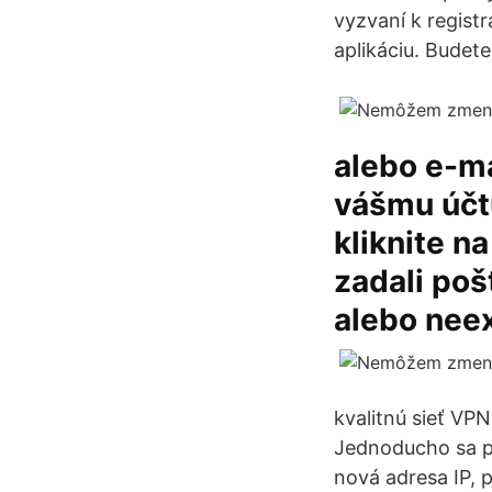
vyzvaní k registr
aplikáciu. Budete
alebo e-ma
vášmu účtu
kliknite n
zadali poš
alebo neex
kvalitnú sieť VP
Jednoducho sa pr
nová adresa IP, 