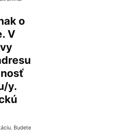
nak o
. V
ávy
adresu
žnosť
u/y.
ickú
ikáciu. Budete