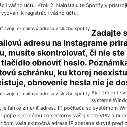
ácii vášho účtu. Krok 2: Nainštalujte Spotify v prístroj
 vyzvaní k registrácii vášho účtu.
Zadajte 
ilovú adresu na Instagrame prir
, musíte skontrolovať, či nie ste
a tlačidlo obnoviť heslo. Poznámk
tovú schránku, ku ktorej neexistu
istuje, obnovenie hesla nie je dos
Ako zmeniť svo
systéme Windo
N, je ľahké zmeniť adresu IP počítača so systémom W
ipojte k jednému zo serverov vašej siete VPN a bud
pričom vaša skutočná adresa IP zostane skrytá pred