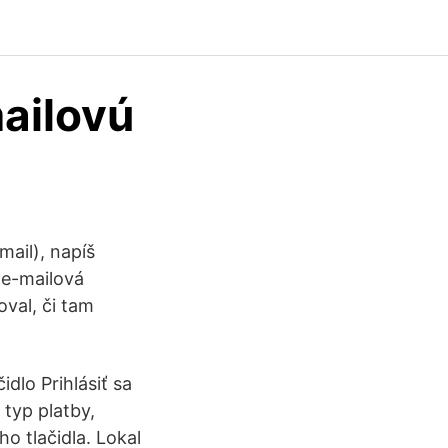
ailovú
mail), napíš
a e-mailová
oval, či tam
idlo Prihlásiť sa
 typ platby,
o tlačidla. Lokal