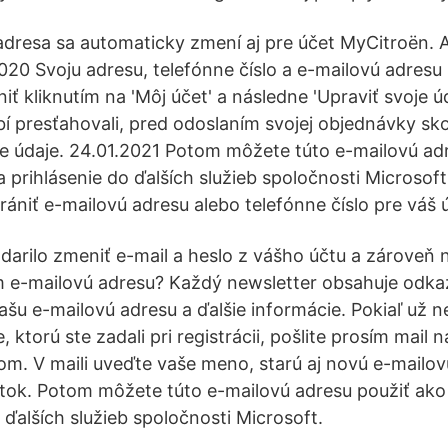
dresa sa automaticky zmení aj pre účet MyCitroën. 
20 Svoju adresu, telefónne číslo a e-mailovú adresu
 kliknutím na 'Môj účet' a následne 'Upraviť svoje úd
presťahovali, pred odoslaním svojej objednávky skont
oje údaje. 24.01.2021 Potom môžete túto e-mailovú ad
 prihlásenie do ďalších služieb spoločnosti Microsof
rániť e-mailovú adresu alebo telefónne číslo pre váš 
odarilo zmeniť e-mail a heslo z vášho účtu a zároveň
 e-mailovú adresu? Každý newsletter obsahuje odkaz
šu e-mailovú adresu a ďalšie informácie. Pokiaľ už n
, ktorú ste zadali pri registrácii, pošlite prosím mail 
m. V maili uveďte vaše meno, starú aj novú e-mailov
ok. Potom môžete túto e-mailovú adresu použiť ako
 ďalších služieb spoločnosti Microsoft.