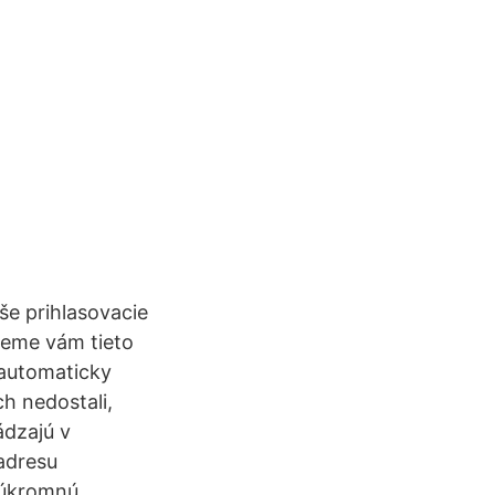
aše prihlasovacie
šleme vám tieto
 automaticky
h nedostali,
ádzajú v
adresu
súkromnú.