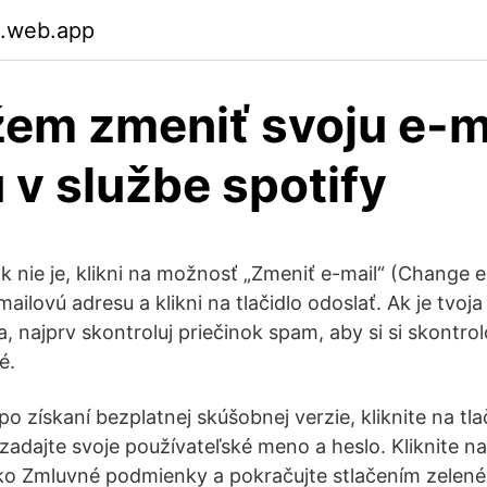
.web.app
em zmeniť svoju e-m
 v službe spotify
tak nie je, klikni na možnosť „Zmeniť e-mail“ (Change e
ailovú adresu a klikni na tlačidlo odoslať. Ak je tvoj
 najprv skontroluj priečinok spam, aby si si skontrol
é.
o získaní bezplatnej skúšobnej verzie, kliknite na tlač
zadajte svoje používateľské meno a heslo. Kliknite na
čko Zmluvné podmienky a pokračujte stlačením zelenéh