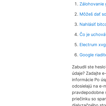
Zálohovanie 
Môžeš dať so
Nahlásiť bit
Čo je uchov
Electrum xvg
Google riadi
Zabudli ste heslo
údaje? Zadajte e-
informácie Po ús
odosielajú na e-
pravdepodobne st
priečinku so sp
dialyzačného st