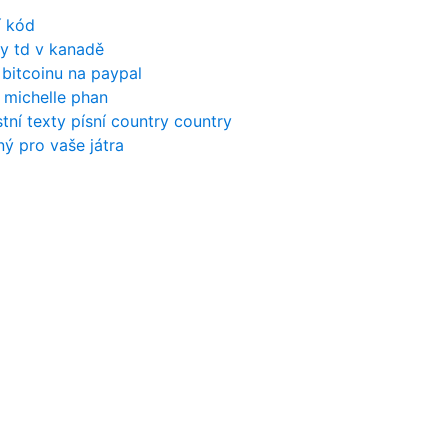
í kód
y td v kanadě
 bitcoinu na paypal
 michelle phan
tní texty písní country country
ný pro vaše játra