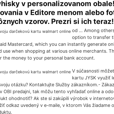
 whisky v personalizovanom obal
ovania v Editore menom alebo fo
znych vzorov. Prezri si ich teraz!
od … Among others,
option to transfer
epaid Mastercard, which you can instantly generate onl
nd use when shopping at various online merchants. Th
er the money to your personal bank account.
V súčasnosti môže
kartu JYSK využiť l
voju otázku? Kontaktujte Služby zákazníkom.- Zákazní
 v OBI predajni, tak môžu tento vyhľadať online a odo
kt ohodnotiť? Ak ste si zakúpili výrobok v interne
žiť odkaz uvedený v e-maile, v ktorom Vás žiadame 
uktu.