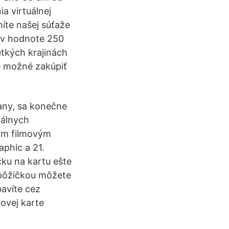
a virtuálnej
íte našej súťaže
á v hodnote 250
tkých krajinách
je možné zakúpiť
any, sa konečne
bálnych
hým filmovým
aphic a 21.
čku na kartu ešte
 pôžičkou môžete
avíte cez
ovej karte