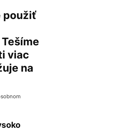
 použiť
. Tešíme
i viac
žuje na
v osobnom
ysoko