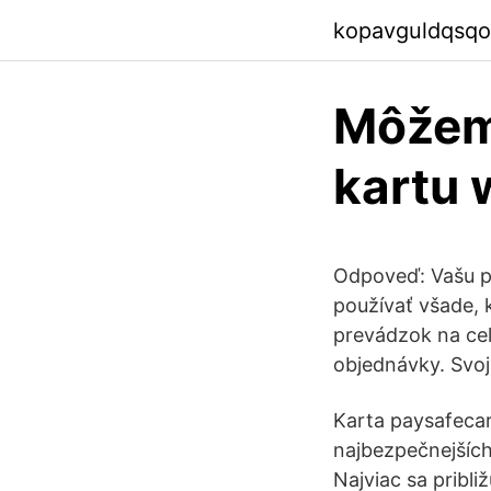
kopavguldqsqo
Môžem 
kartu 
Odpoveď: Vašu p
používať všade, 
prevádzok na cel
objednávky. Svoj
Karta paysafecar
najbezpečnejších
Najviac sa pribli