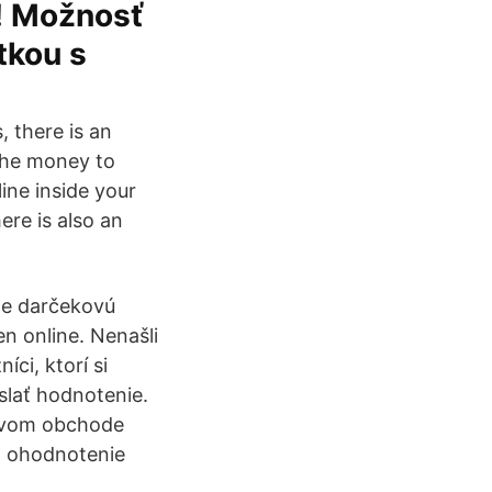
e! Možnosť
tkou s
 there is an
 the money to
ine inside your
ere is also an
te darčekovú
en online. Nenašli
ci, ktorí si
slať hodnotenie.
tovom obchode
o ohodnotenie