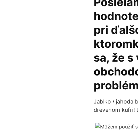
Posiela
hodnote
pri ďal
ktoromk
sa, že 
obchodo
problém
Jablko / jahoda 
drevenom kufri! 