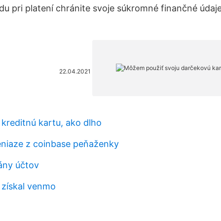
u pri platení chránite svoje súkromné finančné údaje
22.04.2021
 kreditnú kartu, ako dlho
eniaze z coinbase peňaženky
rány účtov
 získal venmo