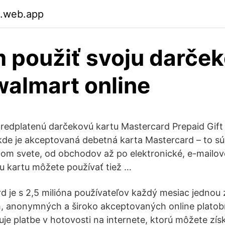
.web.app
použiť svoju darče
walmart online
redplatenú darčekovú kartu Mastercard Prepaid Gif
kde je akceptovaná debetná karta Mastercard – to sú
om svete, od obchodov až po elektronické, e-mailové
u kartu môžete používať tiež …
d je s 2,5 milióna používateľov každý mesiac jednou 
, anonymných a široko akceptovaných online platobn
žuje platbe v hotovosti na internete, ktorú môžete zí