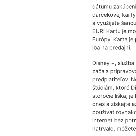
dátumu zakúpenia
darčekovej karty
a využijete šanc
EUR! Kartu je mo
Európy. Karta je
iba na predajni.
Disney +, služba
začala pripravova
predplatiteľov. 
štúdiám, ktoré Di
storočie líška, j
dnes a získajte 
používať rovnako
internet bez po
natrvalo, môžete 