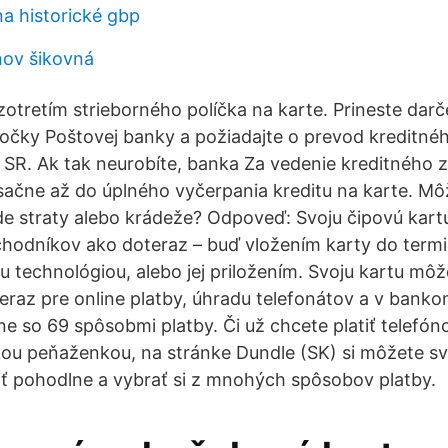
na historické gbp
nov šikovná
zotretím strieborného políčka na karte. Prineste dar
očky Poštovej banky a požiadajte o prevod kreditné
 SR. Ak tak neurobíte, banka Za vedenie kreditného z
ačne až do úplného vyčerpania kreditu na karte. M
de straty alebo krádeže? Odpoveď: Svoju čipovú kart
chodníkov ako doteraz – buď vložením karty do termi
 technológiou, alebo jej priložením. Svoju kartu môž
eraz pre online platby, úhradu telefonátov a v banko
ne so 69 spôsobmi platby. Či už chcete platiť telefó
kou peňaženkou, na stránke Dundle (SK) si môžete sv
ť pohodlne a vybrať si z mnohých spôsobov platby.