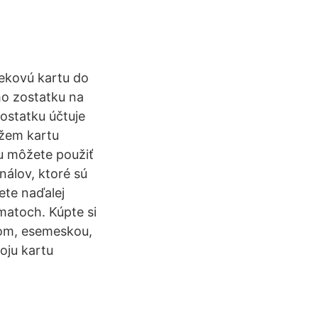
čekovú kartu do
ho zostatku na
ostatku účtuje
ôžem kartu
u môžete použiť
nálov, ktoré sú
ete naďalej
matoch. Kúpte si
nom, esemeskou,
oju kartu