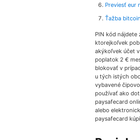
Previesť eur 
Ťažba bitcoi
PIN kód nájdete 
ktorejkoľvek pob
akýkoľvek účet v
poplatok 2 € mes
blokovať v prípa
u tých istých ob
vybavené čipovou
používať ako dot
paysafecard onli
alebo elektronic
paysafecard kúpi