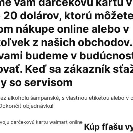
me vám darčekovú kartu v
 20 dolárov, ktorú môžete
šom nákupe online alebo v
oľvek z našich obchodov
s vami budeme v budúcnost
vať. Keď sa zákazník sťa
y so servisom
bez alkoholu šampanské, s vlastnou etiketou alebo 
Dokončiť objednávku!
Kúp fľašu v