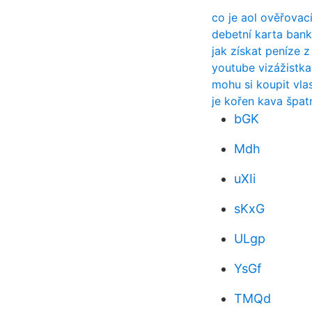
co je aol ověřovac
debetní karta bank
jak získat peníze z
youtube vizážistka
mohu si koupit vlas
je kořen kava špat
bGK
Mdh
uXIi
sKxG
ULgp
YsGf
TMQd