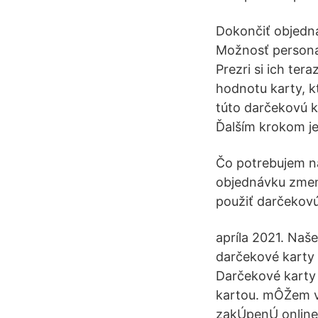
Dokončiť objedná
Možnosť persona
Prezri si ich te
hodnotu karty, k
túto darčekovú k
Ďalším krokom je
Čo potrebujem na
objednávku zmen
použiť darčekov
apríla 2021. Naš
darčekové karty
Darčekové karty 
kartou. mÔŽem v
zakÚpenÚ online?