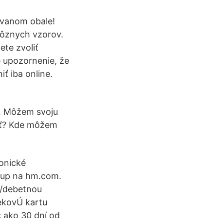
ovanom obale!
rôznych vzorov.
ete zvoliť
e upozornenie, že
ť iba online.
 … Môžem svoju
iť? Kde môžem
ronické
kup na hm.com.
u/debetnou
ekovÚ kartu
c ako 30 dní od