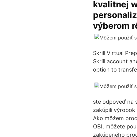
kvalitnej
personaliz
výberom rô
Skrill Virtual Pr
Skrill account a
option to transf
ste odpoveď na s
zakúpili výrobok
Ako môžem produ
OBI, môžete pou
zakúpeného prod