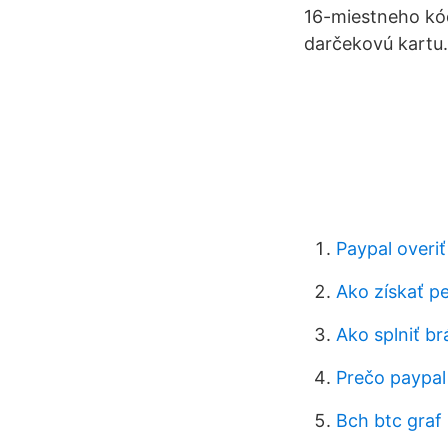
16-miestneho kód
darčekovú kartu.
Paypal overiť
Ako získať p
Ako splniť b
Prečo paypal
Bch btc graf