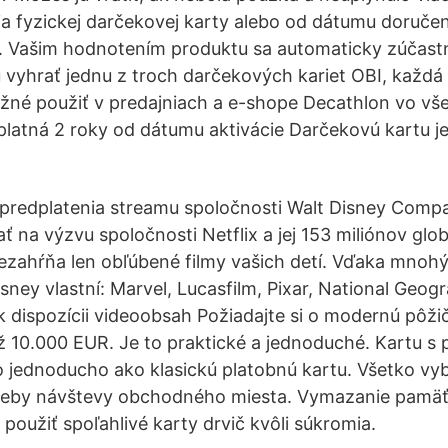
 fyzickej darčekovej karty alebo od dátumu doručeni
. Vašim hodnotením produktu sa automaticky zúčastn
u vyhrať jednu z troch darčekových kariet OBI, každ
žné použiť v predajniach a e-shope Decathlon vo vše
 platná 2 roky od dátumu aktivácie Darčekovú kartu 
 predplatenia streamu spoločnosti Walt Disney Comp
ť na výzvu spoločnosti Netflix a jej 153 miliónov glo
Nezahŕňa len obľúbené filmy vašich detí. Vďaka mno
sney vlastní: Marvel, Lucasfilm, Pixar, National Geogr
e k dispozícii videoobsah Požiadajte si o modernú pôži
až 10.000 EUR. Je to praktické a jednoduché. Kartu s
 jednoducho ako klasickú platobnú kartu. Všetko vyb
treby návštevy obchodného miesta. Vymazanie pamäť
použiť spoľahlivé karty drvič kvôli súkromia.