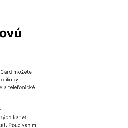
kovú
t Card môžete
 milióny
 a telefonické
z
ých kariet.
skať. Používaním