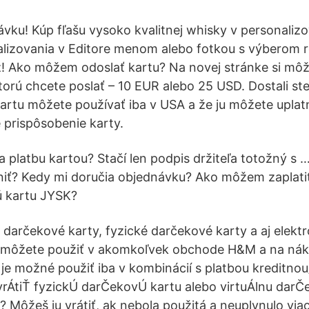
vku! Kúp fľašu vysoko kvalitnej whisky v personaliz
lizovania v Editore menom alebo fotkou s výberom 
raz! Ako môžem odoslať kartu? Na novej stránke si môž
torú chcete poslať – 10 EUR alebo 25 USD. Dostali st
artu môžete používať iba v USA a že ju môžete uplatni
 prispôsobenie karty.
 platbu kartou? Stačí len podpis držiteľa totožný s
iť? Kedy mi doručia objednávku? Ako môžem zaplat
ú kartu JYSK?
e darčekové karty, fyzické darčekové karty a aj elekt
 môžete použiť v akomkoľvek obchode H&M a na ná
je možné použiť iba v kombinácií s platbou kreditno
rÁtiŤ fyzickÚ darČekovÚ kartu alebo virtuÁlnu darČ
 Môžeš ju vrátiť, ak nebola použitá a neuplynulo via