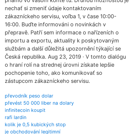
priamo vo vašom konte tu. Druhou možnosťou je
nechať si zmeniť údaje kontaktovaním
zákazníckeho servisu, voľba 1, v čase 10:00-
16:00. Buďte informováni o novinkách v
přepravě. Patří sem informace o nařízeních o
importu a exportu, aktuality k poskytovaným
službám a další důležitá upozornění týkající se
Česká republika. Aug 23, 2019 · V tomto dialógu
o hraní rolí na strednej úrovni získate lepšie
pochopenie toho, ako komunikovať so
zástupcom zákazníckeho servisu.
převodník peso dolar
převést 50 000 liber na dolary
infinitecoin koupit
rafi lardin
kolik je 0,5 kubických stop
je obchodování legitimní