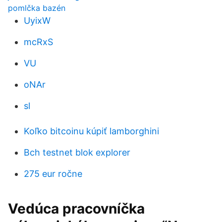
pomlčka bazén
UyixW
mcRxS
VU
oNAr
sl
Koľko bitcoinu kúpiť lamborghini
Bch testnet blok explorer
275 eur ročne
Vedúca pracovníčka