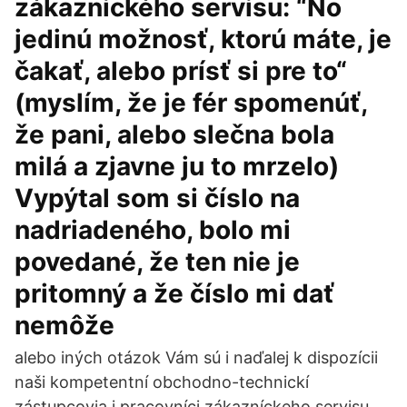
zákaznického servisu: “No
jedinú možnosť, ktorú máte, je
čakať, alebo prísť si pre to“
(myslím, že je fér spomenúť,
že pani, alebo slečna bola
milá a zjavne ju to mrzelo)
Vypýtal som si číslo na
nadriadeného, bolo mi
povedané, že ten nie je
pritomný a že číslo mi dať
nemôže
alebo iných otázok Vám sú i naďalej k dispozícii
naši kompetentní obchodno-technickí
zástupcovia i pracovníci zákazníckeho servisu.