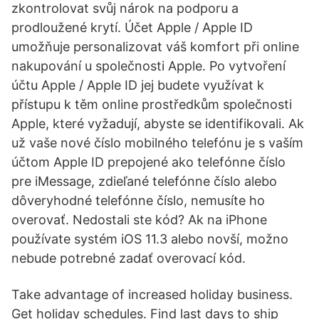
zkontrolovat svůj nárok na podporu a
prodloužené krytí. Účet Apple / Apple ID
umožňuje personalizovat váš komfort při online
nakupování u společnosti Apple. Po vytvoření
účtu Apple / Apple ID jej budete využívat k
přístupu k těm online prostředkům společnosti
Apple, které vyžadují, abyste se identifikovali. Ak
už vaše nové číslo mobilného telefónu je s vaším
účtom Apple ID prepojené ako telefónne číslo
pre iMessage, zdieľané telefónne číslo alebo
dôveryhodné telefónne číslo, nemusíte ho
overovať. Nedostali ste kód? Ak na iPhone
používate systém iOS 11.3 alebo novší, možno
nebude potrebné zadať overovací kód.
Take advantage of increased holiday business.
Get holiday schedules. Find last days to ship