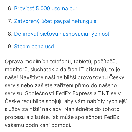
Previesť 5 000 usd na eur
Zatvorený účet paypal nefunguje
Definovať sieťovú hashovaciu rýchlosť
Steem cena usd
Oprava mobilních telefonů, tabletů, počítačů,
monitorů, sluchátek a dalších IT přístrojů, to je
naše! Navštivte naši nejbližší provozovnu Český
servis nebo zašlete zařízení přímo do našeho
servisu. Společnosti FedEx Express a TNT se v
České republice spojují, aby vám nabídly rychlejší
služby za nižší náklady. Nahlédněte do tohoto
procesu a zjistěte, jak může společnost FedEx
vašemu podnikání pomoci.