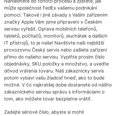
Nahlédněte do tohoto procesu a zjistěte, jak
může společnost FedEx vašemu podnikání
pomoci. Takové i jiné závady s Vaším zařízením
značky Apple Vám jsme připraveni v Českém
servisu vyřešit. Oprava mobilních telefonů,
tabletů, počítačů, monitorů, sluchátek a dalších
IT přístrojů, to je naše! Navštivte naši nejbližší
provozovnu Český servis nebo zašlete zařízení
přímo do našeho servisu. Vyplňte prosím číslo
objednávky, SKU položky a množstvo, a uveďte
dôvod vrátenia tovaru. Náš zákaznícky servis
potom vybaví vašu žiadosť hneď, ako to bude
možné. V čo najkratšej dobe dostanete od nášho
zákazníckeho servisu správu s informáciami o
tom, ako môžete tovar bezplatne vrátiť.
Zadejte sériové číslo, abyste si mohli