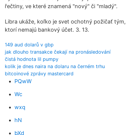
řečtiny, ve které znamená "nový" či "mladý".
Libra ukáže, koľko je svet ochotný požičať tým,
ktorí nemajú bankový účet. 3. 13.
149 aud dolarů v gbp
jak dlouho transakce čekají na pronásledování
čistá hodnota lil pumpy
kolik je dnes naira na dolaru na černém trhu
bitcoinové zprávy mastercard
PQwW
Wc
wxq
hN
bXd