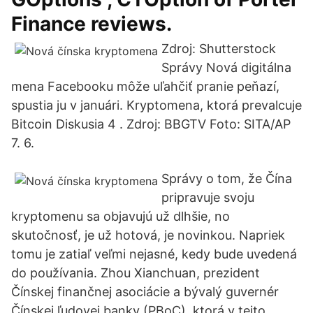
Finance reviews.
Zdroj: Shutterstock
Správy Nová digitálna
mena Facebooku môže uľahčiť pranie peňazí,
spustia ju v januári. Kryptomena, ktorá prevalcuje
Bitcoin Diskusia 4 . Zdroj: BBGTV Foto: SITA/AP
7. 6.
Správy o tom, že Čína
pripravuje svoju
kryptomenu sa objavujú už dlhšie, no
skutočnosť, je už hotová, je novinkou. Napriek
tomu je zatiaľ veľmi nejasné, kedy bude uvedená
do používania. Zhou Xianchuan, prezident
Čínskej finančnej asociácie a bývalý guvernér
Čínskej ľudovej banky (PBoC), ktorá v tejto