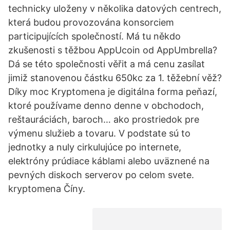
technicky uloženy v několika datových centrech,
která budou provozována konsorciem
participujících společností. Má tu někdo
zkušenosti s těžbou AppUcoin od AppUmbrella?
Dá se této společnosti věřit a má cenu zasílat
jimiž stanovenou částku 650kc za 1. těžební věž?
Díky moc Kryptomena je digitálna forma peňazí,
ktoré používame denno denne v obchodoch,
reštauráciách, baroch… ako prostriedok pre
výmenu služieb a tovaru. V podstate sú to
jednotky a nuly cirkulujúce po internete,
elektróny prúdiace káblami alebo uväznené na
pevných diskoch serverov po celom svete.
kryptomena Číny.