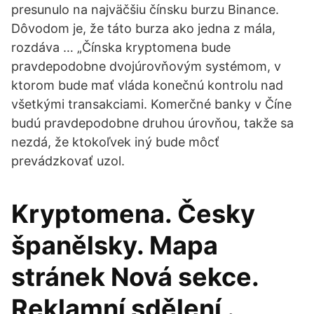
presunulo na najväčšiu čínsku burzu Binance.
Dôvodom je, že táto burza ako jedna z mála,
rozdáva … „Čínska kryptomena bude
pravdepodobne dvojúrovňovým systémom, v
ktorom bude mať vláda konečnú kontrolu nad
všetkými transakciami. Komerčné banky v Číne
budú pravdepodobne druhou úrovňou, takže sa
nezdá, že ktokoľvek iný bude môcť
prevádzkovať uzol.
Kryptomena. Česky
španělsky. Mapa
stránek Nová sekce.
Reklamní sdělení .