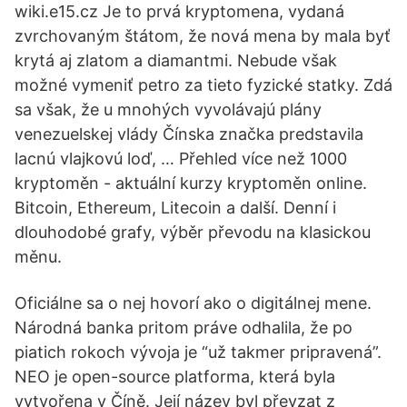
wiki.e15.cz Je to prvá kryptomena, vydaná
zvrchovaným štátom, že nová mena by mala byť
krytá aj zlatom a diamantmi. Nebude však
možné vymeniť petro za tieto fyzické statky. Zdá
sa však, že u mnohých vyvolávajú plány
venezuelskej vlády Čínska značka predstavila
lacnú vlajkovú loď, … Přehled více než 1000
kryptoměn - aktuální kurzy kryptoměn online.
Bitcoin, Ethereum, Litecoin a další. Denní i
dlouhodobé grafy, výběr převodu na klasickou
měnu.
Oficiálne sa o nej hovorí ako o digitálnej mene.
Národná banka pritom práve odhalila, že po
piatich rokoch vývoja je “už takmer pripravená”.
NEO je open-source platforma, která byla
vytvořena v Číně. Její název byl převzat z