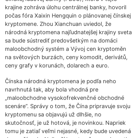
krajine zohráva úlohu centrálnej banky, hovoril
počas fóra Xaixin Hengquin o plánovanej čínskej
kryptomene. Zhou Xianchuan uviedol, že
národná kryptomena najľudnatejšej krajiny sveta
sa bude sústrediť predovšetkým na domáci
maloobchodný systém a Vývoj cen kryptoměn
na světových burzách, ceny komodit, derivátů,
ceny grafy v korunách, dolarech a euro.
Čínska národná kryptomena je podľa neho
navrhnutá tak, aby bola vhodná pre
„maloobchodne vysokofrekvenčné obchodné
scenáre”. Správy o tom, že Čína pripravuje svoju
kryptomenu sa objavujú už dlhšie, no
skutočnosť, je už hotová, je novinkou. Napriek
tomu je zatiaľ veľmi nejasné, kedy bude uvedená