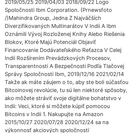
2019/05/25 2019/04/03 2018/09/22 Logo
Spoločnosti Ibm Corporation. (Prnewsfoto
/)Mahindra Group, Jedna Z Najväčších
Diverzifikovaných Multinarátov V Indii A Ibm
Oznámili Vývoj Rozloženej Knihy Alebo Riešenia
Blokov, Ktoré Majú Potenciál Objaviť
Financovanie Dodávateľského Reťazca V Celej
Indii Rozšírením Prevádzkových Procesov,
Transparentnosti A Bezpečnosti Podľa Tlačovej
Správy Spoločnosti Ibm, 2019/12/16 2021/02/14
Takže ak máte záujem o to, aby ste boli súčasťou
Bitcoinovej revolúcie, tu sú len niektoré spôsoby,
ako môžete stráviť svoje digitálne bohatstvo v
Indii: Veci, ktoré si môžete kúpiť pomocou
Bitcoins v Indii 1. Nakupujte na Amazon
2015/10/27 2020/07/28 2020/12/24 sa na
výkonnosť akciových spoločností