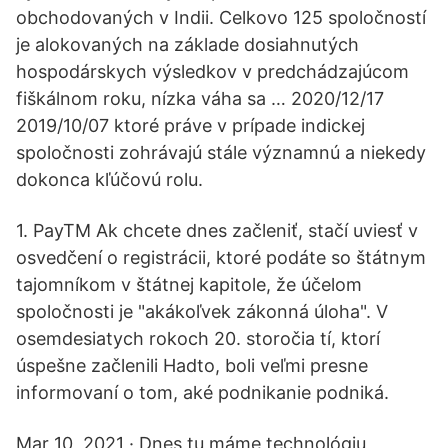
obchodovaných v Indii. Celkovo 125 spoločností
je alokovaných na základe dosiahnutých
hospodárskych výsledkov v predchádzajúcom
fiškálnom roku, nízka váha sa … 2020/12/17
2019/10/07 ktoré práve v prípade indickej
spoločnosti zohrávajú stále významnú a niekedy
dokonca kľúčovú rolu.
1. PayTM Ak chcete dnes začleniť, stačí uviesť v
osvedčení o registrácii, ktoré podáte so štátnym
tajomníkom v štátnej kapitole, že účelom
spoločnosti je "akákoľvek zákonná úloha". V
osemdesiatych rokoch 20. storočia tí, ktorí
úspešne začlenili Hadto, boli veľmi presne
informovaní o tom, aké podnikanie podniká.
Mar 10, 2021 · Dnes tu máme technológiu