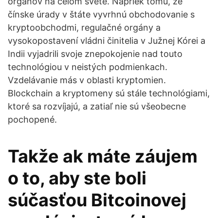
orgánov na celom svete. Napriek tomu, že
čínske úrady v štáte vyvrhnú obchodovanie s
kryptoobchodmi, regulačné orgány a
vysokopostavení vládni činitelia v Južnej Kórei a
Indii vyjadrili svoje znepokojenie nad touto
technológiou v neistých podmienkach.
Vzdelávanie más v oblasti kryptomien.
Blockchain a kryptomeny sú stále technológiami,
ktoré sa rozvíjajú, a zatiaľ nie sú všeobecne
pochopené.
Takže ak máte záujem
o to, aby ste boli
súčasťou Bitcoinovej