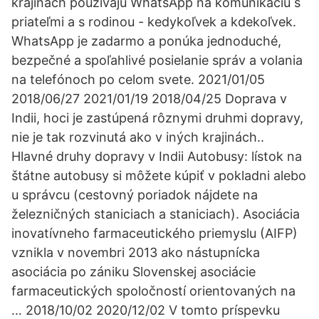
krajinách používajú WhatsApp na komunikáciu s
priateľmi a s rodinou - kedykoľvek a kdekoľvek.
WhatsApp je zadarmo a ponúka jednoduché,
bezpečné a spoľahlivé posielanie správ a volania
na telefónoch po celom svete. 2021/01/05
2018/06/27 2021/01/19 2018/04/25 Doprava v
Indii, hoci je zastúpená rôznymi druhmi dopravy,
nie je tak rozvinutá ako v iných krajinách..
Hlavné druhy dopravy v Indii Autobusy: lístok na
štátne autobusy si môžete kúpiť v pokladni alebo
u správcu (cestovný poriadok nájdete na
železničných staniciach a staniciach). Asociácia
inovatívneho farmaceutického priemyslu (AIFP)
vznikla v novembri 2013 ako nástupnícka
asociácia po zániku Slovenskej asociácie
farmaceutických spoločností orientovaných na
… 2018/10/02 2020/12/02 V tomto príspevku