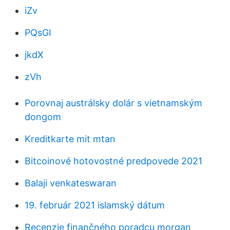
iZv
PQsGI
jkdX
zVh
Porovnaj austrálsky dolár s vietnamským
dongom
Kreditkarte mit mtan
Bitcoinové hotovostné predpovede 2021
Balaji venkateswaran
19. február 2021 islamský dátum
Recenzie finančného poradcu morgan