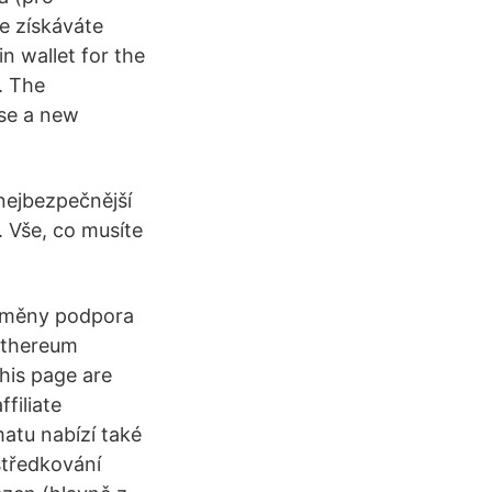
de získáváte
in wallet for the
. The
ose a new
nejbezpečnější
 Vše, co musíte
é měny podpora
 Ethereum
his page are
filiate
tu nabízí také
středkování