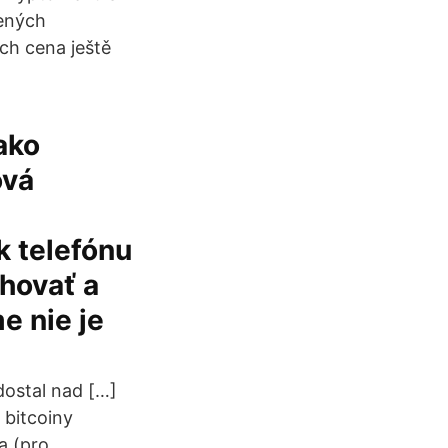
řených
ich cena ještě
ako
ová
 k telefónu
ohovať a
e nie je
dostal nad […]
 bitcoiny
a (pro