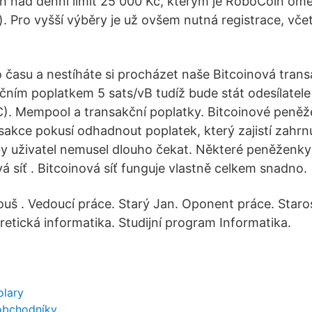
ch nad denní limit 25 000 Kč, kterým je RoboCoin om
. Pro vyšší výběry je už ovšem nutná registrace, vče
času a nestíháte si procházet naše Bitcoinová transa
čním poplatkem 5 sats/vB tudíž bude stát odesílatele
. Mempool a transakční poplatky. Bitcoinové peněže
sakce pokusí odhadnout poplatek, který zajistí zahrn
aby uživatel nemusel dlouho čekat. Některé peněženky 
á síť . Bitcoinová síť funguje vlastně celkem snadno.
ouš . Vedoucí práce. Starý Jan. Oponent práce. Staro
retická informatika. Studijní program Informatika.
olary
 obchodníky