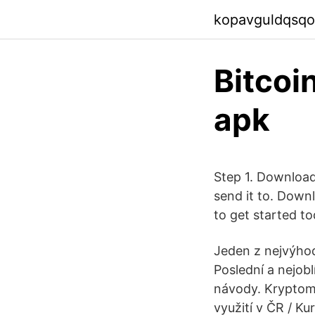
kopavguldqsqo
Bitcoi
apk
Step 1. Download 
send it to. Down
to get started to
Jeden z nejvýhod
Poslední a nejobl
návody. Kryptomě
využití v ČR / K