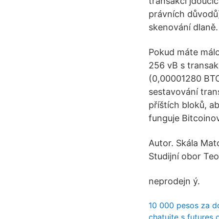
transakcí jdoucí
právních důvodů)
skenování dlaně.
Pokud máte málo 
256 vB s transak
(0,00001280 BTC)
sestavování tran
příštích bloků, 
funguje Bitcoinov
Autor. Skála Mat
Studijní obor Teo
neprodejn ý.
10 000 pesos za d
chatujte s futures