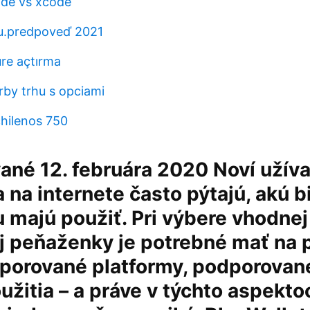
ode vs xcode
u.predpoveď 2021
re açtırma
rby trhu s opciami
chilenos 750
ané 12. februára 2020 Noví užíva
a na internete často pýtajú, akú b
majú použiť. Pri výbere vhodnej
j peňaženky je potrebné mať na 
porované platformy, podporované
užitia – a práve v týchto aspekto