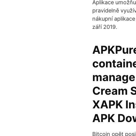
Aplikace umožňu
pravidelně využí
nákupní aplikace 
září 2019.
APKPure 
containe
managem
Cream S
XAPK In
APK Dow
Bitcoin opět posi