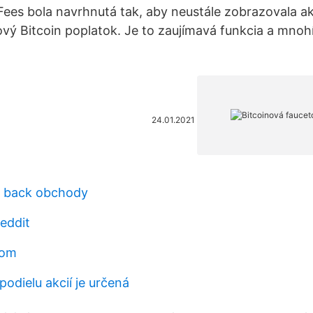
nFees bola navrhnutá tak, aby neustále zobrazovala a
vý Bitcoin poplatok. Je to zaujímavá funkcia a mnohí 
24.01.2021
h back obchody
eddit
dom
odielu akcií je určená