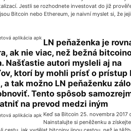
talizací. Jestli se rozhodnete investovat do již prově
sou Bitcoin nebo Ethereum, je naivní myslet si, že jej
LN peňaženka je rovn
a, ak nie viac, než bežná bitcoin
 Našťastie autori mysleli aj na
ov, ktorí by mohli prísť o prístup
ii, a tak možno LN peňaženku zál
obnoviť. Tento spôsob samozrejm
atniť na prevod medzi iným
Keď sa Bitcoin 25. novembra 2017 
Nainstalujte si peněženku a získejte
i cestu, jak vydělat bitcoiny jinou cestou, než je těžb