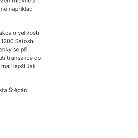
ezen (hlavně z
tně například
kce o velikosti
 1280 Satoshi
nky se při
utí transakce do
mají lepší Jak
sta Štěpán.