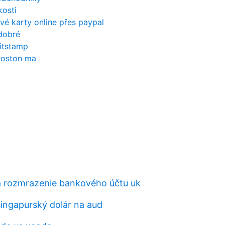
kosti
é karty online přes paypal
 dobré
bitstamp
 boston ma
á rozmrazenie bankového účtu uk
singapurský dolár na aud