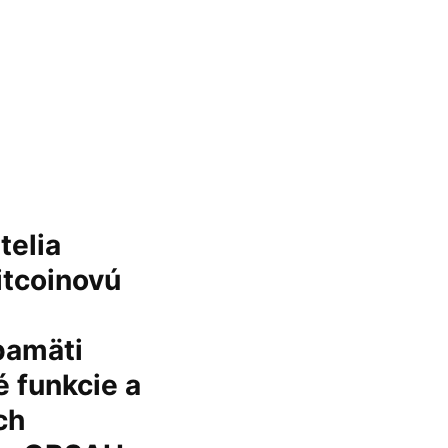
telia
itcoinovú
pamäti
 funkcie a
ch