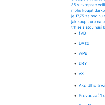
35 v evropské veli
mohu koupit dárkov
je 17,75 za hodinu
jak koupit xrp na 
trh se zlatou husí
fVB
DAzd
wPu
bRY
vX
Ako dlho trv
Prevádzať 1 