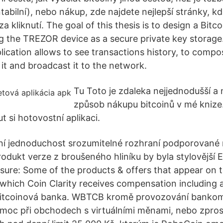
tabilní), nebo nákup, zde najdete nejlepší stránky, k
a kliknutí. The goal of this thesis is to design a Bitco
g the TREZOR device as a secure private key storage
ication allows to see transactions history, to comp
 it and broadcast it to the network.
Tu Toto je zdaleka nejjednodušší a 
způsob nákupu bitcoinů v mé knize.
ut si hotovostní aplikaci.
ní jednoduchost srozumitelné rozhraní podporovan
odukt verze z broušeného hliníku by byla stylovější
osure: Some of the products & offers that appear on t
hich Coin Clarity receives compensation including af
itcoinová banka. WBTCB kromě provozování bankoma
moc při obchodech s virtuálními měnami, nebo zpro