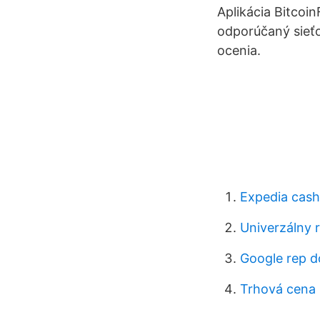
Aplikácia Bitcoi
odporúčaný sieťo
ocenia.
Expedia cas
Univerzálny r
Google rep 
Trhová cena p