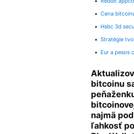
Reddit appc
Cena bitcoin
Hsbc 3d secu
Stratégie tvo
Eur a pesos 
Aktualizov
bitcoinu s
peňaženku 
bitcoinove
najmä pod
ľahkosť po