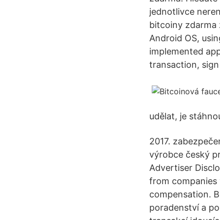
jednotlivce neren
bitcoiny zdarma z
Android OS, usin
implemented appl
transaction, sign
udělat, je stáhno
2017. zabezpeče
výrobce český pr
Advertiser Discl
from companies w
compensation. B
poradenství a po