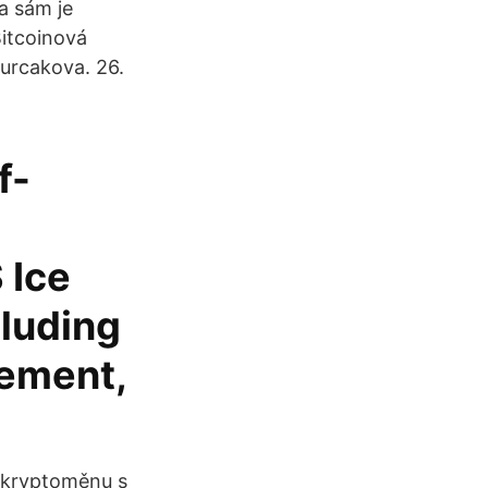
a sám je
Bitcoinová
gurcakova. 26.
f-
 Ice
cluding
gement,
í kryptoměnu s