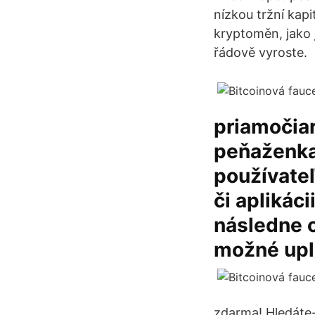
nízkou tržní kapi
kryptoměn, jako j
řádově vyroste.
priamočiar
peňaženka.
používateľ
či aplikác
následne 
možné upl
zdarma! Hledáte-l