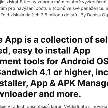
jící získat Bitcoiny zdarma mám osobně vyzkoušené 
vám pro navýšení počtu Bitcoinů ve své pěněžence. 
Fold získala dalších 2,5 milionu dolarů . By Denisa O
App is a collection of sel
d, easy to install App
ent tools for Android OS
andwich 4.1 or higher, in
staller, App & APK Mana
nloader and more.
luje v řádech desetitisíců korun Vyhlédněte si novějš