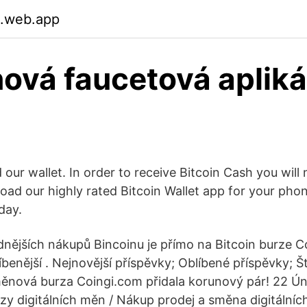
.web.app
nová faucetová apliká
our wallet. In order to receive Bitcoin Cash you will 
load our highly rated Bitcoin Wallet app for your ph
day.
nějších nákupů Bincoinu je přímo na Bitcoin burze C
íbenější . Nejnovější příspěvky; Oblíbené příspěvky; Št
nová burza Coingi.com přidala korunový pár! 22 Úno
urzy digitálních měn / Nákup prodej a směna digitální