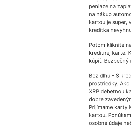
peniaze na zaplat
na nákup automobi
kartou je super,
kreditka nevyhnu
Potom kliknite na
kreditnej karte. K
kúpiť. Bezpečný 
Bez dlhu – S kre
prostriedky. Ako
XRP debetnou ka
dobre zavedeným 
Prijímame karty 
kartou. Ponúkam
osobné údaje neb