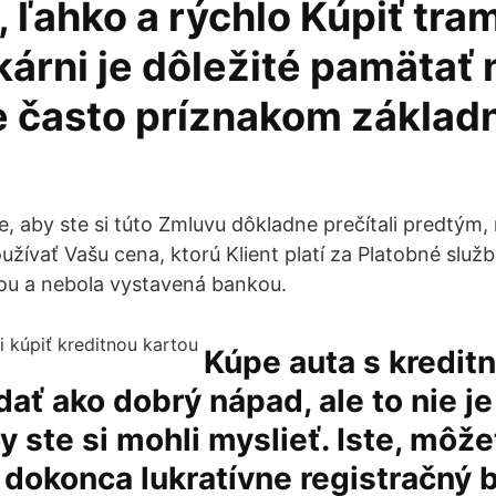
 ľahko a rýchlo Kúpiť tra
kárni je dôležité pamätať n
je často príznakom základ
, aby ste si túto Zmluvu dôkladne prečítali predtým, n
žívať Vašu cena, ktorú Klient platí za Platobné služb
tou a nebola vystavená bankou.
Kúpe auta s kredit
ať ako dobrý nápad, ale to nie 
y ste si mohli myslieť. Iste, môže
dokonca lukratívne registračný b