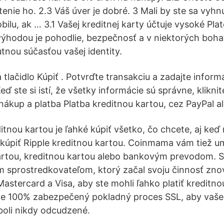
enie ho. 2.3 Váš úver je dobré. 3 Mali by ste sa vyhn
lu, ak … 3.1 Vašej kreditnej karty účtuje vysoké Pla
 výhodou je pohodlie, bezpečnosť a v niektorých boha
tnou súčasťou vašej identity.
 tlačidlo Kúpiť . Potvrďte transakciu a zadajte inform
eď ste si istí, že všetky informácie sú správne, kliknit
nákup a platba Platba kreditnou kartou, cez PayPal a
ditnou kartou je ľahké kúpiť všetko, čo chcete, aj ke
 kúpiť Ripple kreditnou kartou. Coinmama vám tiež u
rtou, kreditnou kartou alebo bankovým prevodom. S
sprostredkovateľom, ktorý začal svoju činnosť znov
Mastercard a Visa, aby ste mohli ľahko platiť kreditn
e 100% zabezpečený pokladný proces SSL, aby vaše
oli nikdy odcudzené.