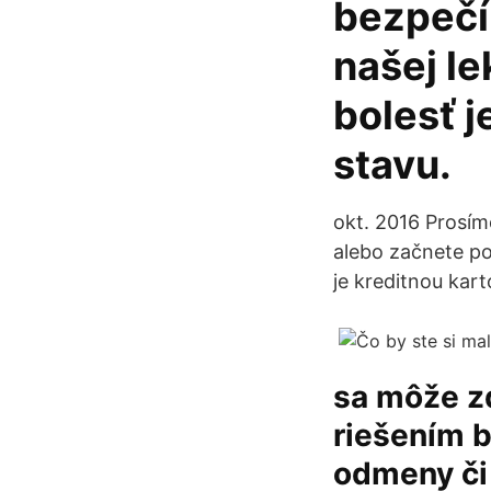
bezpečí,
našej le
bolesť 
stavu.
okt. 2016 Prosíme
alebo začnete pou
je kreditnou kar
sa môže zd
riešením b
odmeny či 