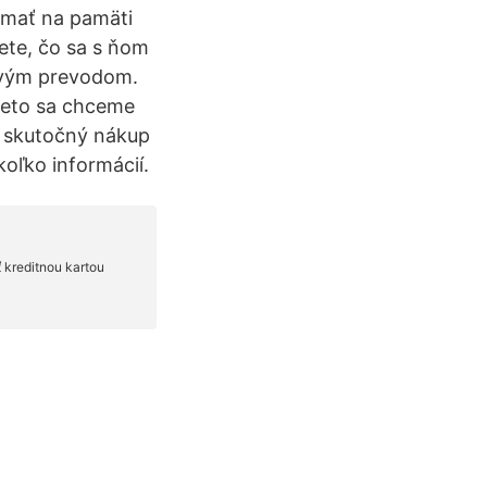
i mať na pamäti
iete, čo sa s ňom
ovým prevodom.
preto sa chceme
ť skutočný nákup
koľko informácií.