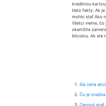
kreditnou kartou,
tieto fakty: Ak j
mohlo stať Ako 
Všetci vieme, čo
okamžite zamerať
bitcoinu. Ak ste 
Sia cena akci
Čo je značk
Cenový graf 