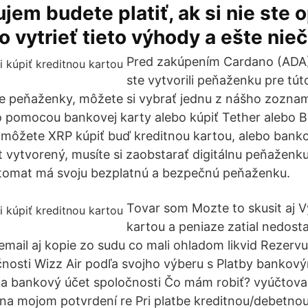
jem budete platiť, ak si nie ste o
o vytrieť tieto výhody a ešte nie
Pred zakúpením Cardano (ADA) 
ste vytvorili peňaženku pre tú
e peňaženky, môžete si vybrať jednu z nášho zoznam
 pomocou bankovej karty alebo kúpiť Tether alebo B
i môžete XRP kúpiť buď kreditnou kartou, alebo ba
 vytvorený, musíte si zaobstarať digitálnu peňaženku,
ptomat má svoju bezplatnú a bezpečnú peňaženku.
Tovar som Mozte to skusit aj Vy,
kartou a peniaze zatial nedostali
 email aj kopie zo sudu co mali ohladom likvid Rezervuj
čnosti Wizz Air podľa svojho výberu s Platby banko
 na bankový účet spoločnosti Čo mám robiť? vyúčtova
na mojom potvrdení re Pri platbe kreditnou/debetnou