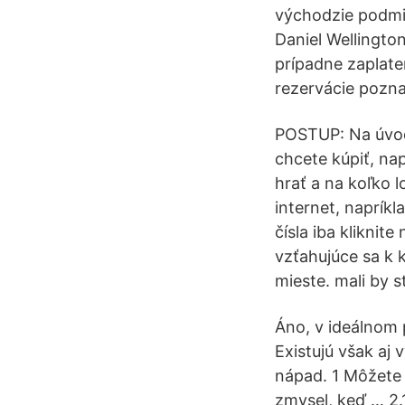
východzie podmie
Daniel Wellingto
prípadne zaplaten
rezervácie poznač
POSTUP: Na úvodn
chcete kúpiť, nap
hrať a na koľko l
internet, napríkl
čísla iba kliknit
vzťahujúce sa k 
mieste. mali by 
Áno, v ideálnom p
Existujú však aj 
nápad. 1 Môžete s
zmysel, keď … 2.