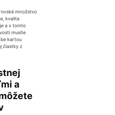
obrovské množstvo
, kvalita
je a v tomto
ovosti musíte
atbe kartou
j čiastky z
stnej
ďmi a
i môžete
v