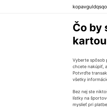
kopavguldqsqo
Čo by 
kartou
Vyberte spôsob p
chcete nakúpiť, a
Potvrďte transakc
všetky informácie
Bez nej ste nikt
lístky na športo
myslieť pri platb