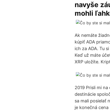
navyše záu
mohli ľahk
Ak nemáte žiadn
kúpiť ADA priamo
ich za ADA. Tu s
Keď už máte účet
XRP uložíte. Kri
2019 Prisli mi na
destinácie spolo
sa mali posielať
je konečná cena 