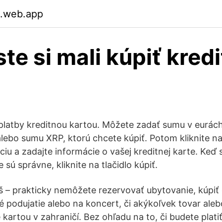
.web.app
ste si mali kúpiť kred
latby kreditnou kartou. Môžete zadať sumu v eurách
lebo sumu XRP, ktorú chcete kúpiť. Potom kliknite na t
iu a zadajte informácie o vašej kreditnej karte. Keď ste
 sú správne, kliknite na tlačidlo kúpiť.
oš – prakticky nemôžete rezervovať ubytovanie, kúpiť 
vé podujatie alebo na koncert, či akýkoľvek tovar ale
e kartou v zahraničí. Bez ohľadu na to, či budete plat