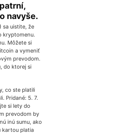
patrní,
čo navyše.
sa uistite, že
to kryptomenu.
u. Môžete si
itcoin a vymeniť
nkovým prevodom.
 do ktorej si
 co ste platili
. Pridané: 5. 7.
te si lety do
vým prevodom by
nú inú sumu, ako
 kartou platia