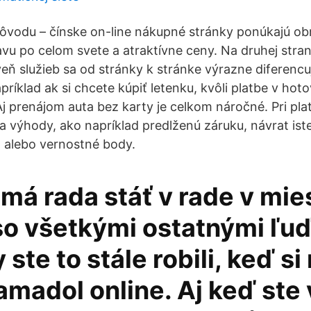
dôvodu – čínske on-line nákupné stránky ponúkajú 
vu po celom svete a atraktívne ceny. Na druhej strane
eň služieb sa od stránky k stránke výrazne diferencu
príklad ak si chcete kúpiť letenku, kvôli platbe v hot
 Aj prenájom auta bez karty je celkom náročné. Pri pl
a výhody, ako napríklad predlženú záruku, návrat iste
 alebo vernostné body.
má rada stáť v rade v mie
 so všetkými ostatnými ľu
 ste to stále robili, keď s
amadol online. Aj keď ste 