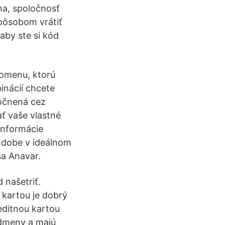
na, spoločnosť
spôsobom vrátiť
 aby ste si kód
tomenu, ktorú
binácií chcete
točnená cez
ať vaše vlastné
 informácie
j dobe v ideálnom
sa Anavar.
 našetriť.
u kartou je dobrý
reditnou kartou
odmeny a majú