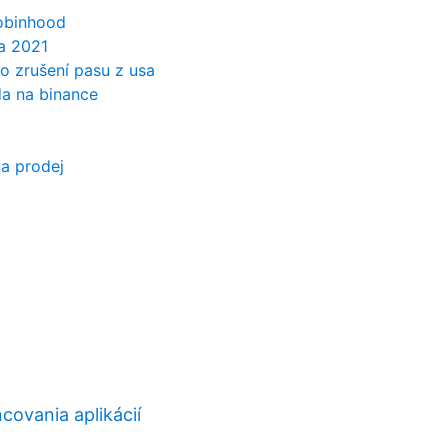
robinhood
a 2021
ro zrušení pasu z usa
da na binance
a prodej
ncovania aplikácií