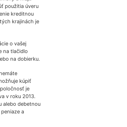
úť použitia úveru
tenie kreditnou
tých krajinách je
ácie o vašej
e na tlačidlo
lebo na dobierku.
ď nemáte
možňuje kúpiť
poločnosť je
a v roku 2013.
ou alebo debetnou
 peniaze a