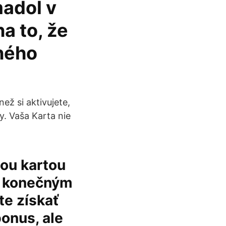
madol v
a to, že
ného
ež si aktivujete,
y. Vaša Karta nie
nou kartou
je konečným
te získať
onus, ale