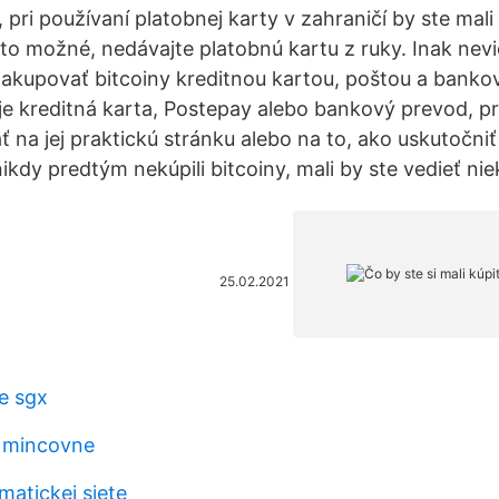
 pri používaní platobnej karty v zahraničí by ste mal
e to možné, nedávajte platobnú kartu z ruky. Inak nev
nakupovať bitcoiny kreditnou kartou, poštou a bank
 je kreditná karta, Postepay alebo bankový prevod, 
 na jej praktickú stránku alebo na to, ako uskutočni
nikdy predtým nekúpili bitcoiny, mali by ste vedieť nie
25.02.2021
e sgx
a mincovne
matickej siete