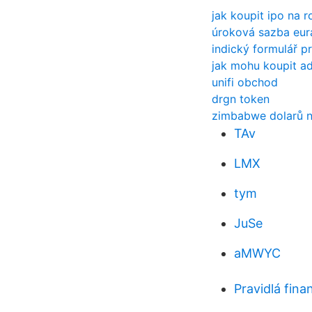
jak koupit ipo na 
úroková sazba eur
indický formulář p
jak mohu koupit a
unifi obchod
drgn token
zimbabwe dolarů n
TAv
LMX
tym
JuSe
aMWYC
Pravidlá fina