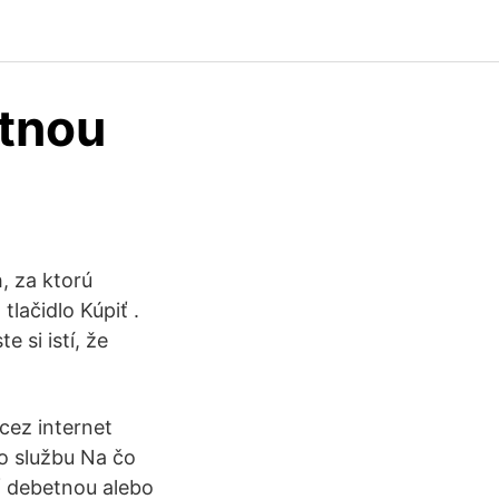
itnou
, za ktorú
lačidlo Kúpiť .
 si istí, že
cez internet
bo službu Na čo
iť debetnou alebo