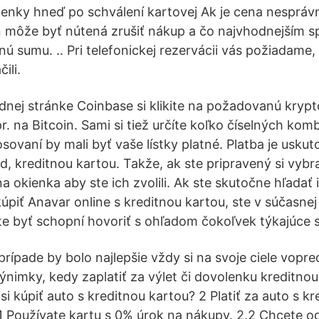
nky hneď po schválení kartovej Ak je cena nespráv
n môže byť nútená zrušiť nákup a čo najvhodnejším 
ú sumu. .. Pri telefonickej rezervácii vás požiadame,
ili.
ej stránke Coinbase si klikite na požadovanú kryp
r. na Bitcoin. Sami si tiež určíte koľko číselných kom
osovaní by mali byť vaše lístky platné. Platba je usku
ad, kreditnou kartou. Takže, ak ste pripravený si vybr
e na okienka aby ste ich zvolili. Ak ste skutočne hľadať
kúpiť Anavar online s kreditnou kartou, ste v súčasne
ste byť schopní hovoriť s ohľadom čokoľvek týkajúce 
rípade by bolo najlepšie vždy si na svoje ciele vopred
výnimky, kedy zaplatiť za výlet či dovolenku kreditno
i kúpiť auto s kreditnou kartou? 2 Platiť za auto s k
1 Používate kartu s 0% úrok na nákupy. 2.2 Chcete 